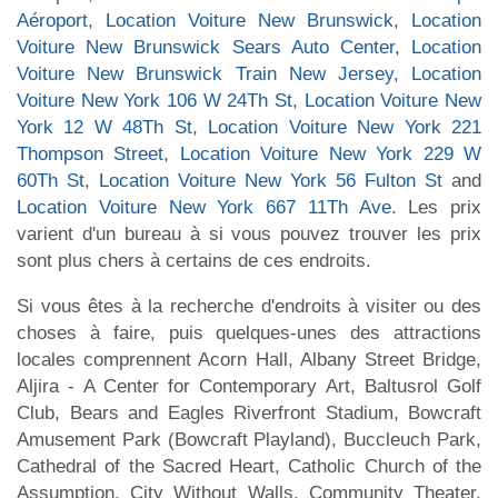
Aéroport
,
Location Voiture New Brunswick
,
Location
Voiture New Brunswick Sears Auto Center
,
Location
Voiture New Brunswick Train New Jersey
,
Location
Voiture New York 106 W 24Th St
,
Location Voiture New
York 12 W 48Th St
,
Location Voiture New York 221
Thompson Street
,
Location Voiture New York 229 W
60Th St
,
Location Voiture New York 56 Fulton St
and
Location Voiture New York 667 11Th Ave
. Les prix
varient d'un bureau à si vous pouvez trouver les prix
sont plus chers à certains de ces endroits.
Si vous êtes à la recherche d'endroits à visiter ou des
choses à faire, puis quelques-unes des attractions
locales comprennent Acorn Hall, Albany Street Bridge,
Aljira - A Center for Contemporary Art, Baltusrol Golf
Club, Bears and Eagles Riverfront Stadium, Bowcraft
Amusement Park (Bowcraft Playland), Buccleuch Park,
Cathedral of the Sacred Heart, Catholic Church of the
Assumption, City Without Walls, Community Theater,