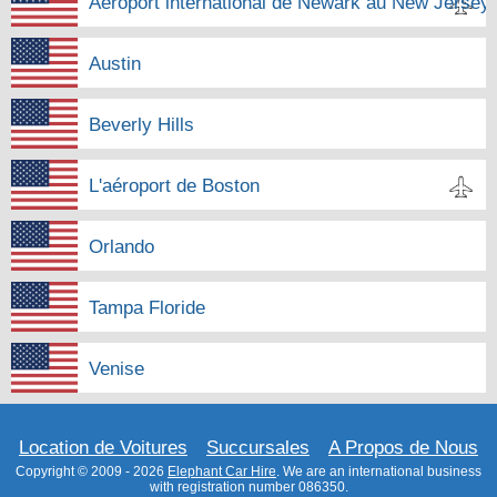
Aéroport international de Newark au New Jersey
Austin
Beverly Hills
L'aéroport de Boston
Orlando
Tampa Floride
Venise
Location de Voitures
Succursales
A Propos de Nous
Copyright © 2009 - 2026
Elephant Car Hire
. We are an international business
with registration number 086350.