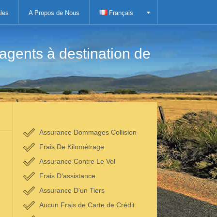
les
A Propos de Nous
Français
agents à destination de
Assurance Dommages Collision
Frais De Kilométrage
Assurance Contre Le Vol
Frais D'assistance
Assurance D'un Tiers
Aucun Frais de Carte de Crédit