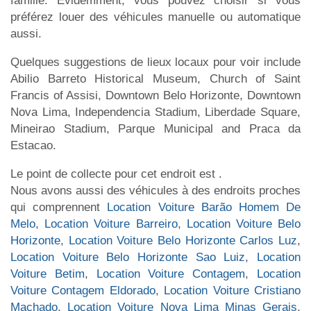
famille. Évidemment, vous pouvez choisir si vous
préférez louer des véhicules manuelle ou automatique
aussi.
Quelques suggestions de lieux locaux pour voir include
Abilio Barreto Historical Museum, Church of Saint
Francis of Assisi, Downtown Belo Horizonte, Downtown
Nova Lima, Independencia Stadium, Liberdade Square,
Mineirao Stadium, Parque Municipal and Praca da
Estacao.
Le point de collecte pour cet endroit est .
Nous avons aussi des véhicules à des endroits proches
qui comprennent
Location Voiture Barão Homem De
Melo
,
Location Voiture Barreiro
,
Location Voiture Belo
Horizonte
,
Location Voiture Belo Horizonte Carlos Luz
,
Location Voiture Belo Horizonte Sao Luiz
,
Location
Voiture Betim
,
Location Voiture Contagem
,
Location
Voiture Contagem Eldorado
,
Location Voiture Cristiano
Machado
,
Location Voiture Nova Lima Minas Gerais
,